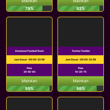
Mainkan
Mainkan
79%
92%
Knockout Football Rush
Techno Tumble
Jam Gacor : 00:00-23:59
Jam Gacor : 00:00-23:59
Pola
Pola
25-50-65
10-20-75
Mainkan
Mainkan
95%
86%