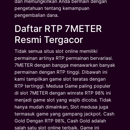
dan memungkinkan Anda bermain dengan
pengetahuan tentang kemampuan
pengembalian dana.
Daftar RTP 7METER
Resmi Tergacor
Tidak semua situs slot online memiliki
permainan artinya RTP permainan bervariasi.
7METER dengan bangga menawarkan banyak
permainan dengan RTP tinggi. Dibawah ini
kami tampilkan game slot teratas dengan
RTP tertinggi. Medusa Game paling populer
di slot 7METER dengan winrate RTP 98% ini
menjadi game slot yang wajib dicoba. Tidak
hanya mudah dimainkan, Slot medusa juga
termasuk game yang gampang jackpot. Cash
Gold Dengan RTP 98%, Cash Gold adalah
salah satu slot online terbaik. Game ini