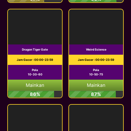
Dragon Tiger Gate
Weird Science
Jam Gacor : 00:00-23:59
Jam Gacor : 00:00-23:59
Pola
Pola
10-30-60
10-50-75
Mainkan
Mainkan
86%
87%