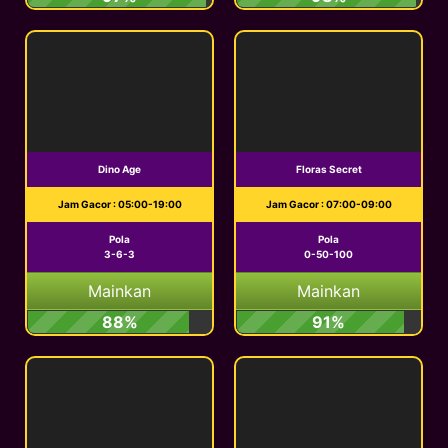
Dino Age
Floras Secret
Jam Gacor : 05:00-19:00
Jam Gacor : 07:00-09:00
Pola
Pola
3-6-3
0-50-100
Mainkan
Mainkan
88%
91%