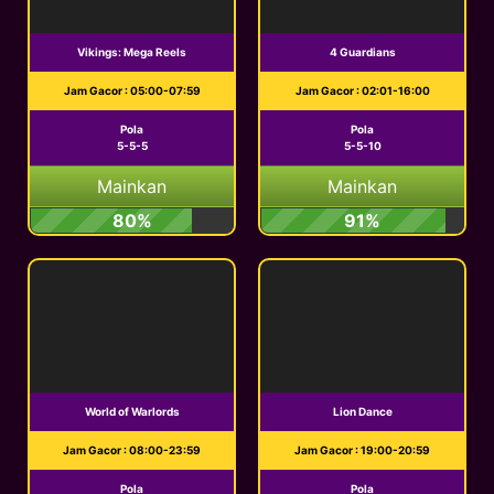
Vikings: Mega Reels
4 Guardians
Jam Gacor : 05:00-07:59
Jam Gacor : 02:01-16:00
Pola
Pola
5-5-5
5-5-10
Mainkan
Mainkan
80%
91%
World of Warlords
Lion Dance
Jam Gacor : 08:00-23:59
Jam Gacor : 19:00-20:59
Pola
Pola