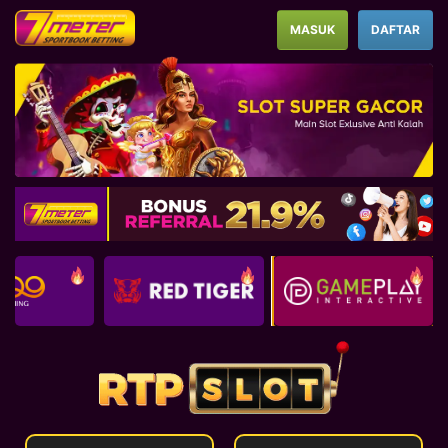
MASUK
DAFTAR