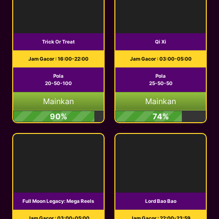
Trick Or Treat
Qi Xi
Jam Gacor : 16:00-22:00
Jam Gacor : 03:00-05:00
Pola
Pola
20-50-100
25-50-50
Mainkan
Mainkan
90%
74%
Full Moon Legacy: Mega Reels
Lord Bao Bao
Jam Gacor : 03:00-05:00
Jam Gacor : 22:00-23:59