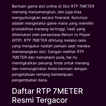
Bermain game slot online di Slot RTP 7METER
memang menyenangkan, dan juga bisa
menguntungkan secara finansial. Kuncinya
adalah mengetahui game mana yang memiliki
probabilitas menang tertinggi, hasil yang
ditentukan oleh persentase Return to Player
(RTP). RTP 7METER dihitung melalui rasio
yang mengukur hadiah pemain saat mereka
memenangkan slot. Dengan melihat RTP
7METER dan memahami pola, hal itu
meningkatkan peluang Anda untuk menang
dan memungkinkan Anda bermain dengan
pengetahuan tentang kemampuan
pengembalian dana.
Daftar RTP 7METER
Resmi Tergacor