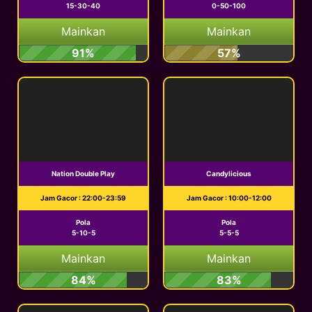
15-30-40
0-50-100
Mainkan
Mainkan
91%
57%
Nation Double Play
Candylicious
Jam Gacor : 22:00-23:59
Jam Gacor : 10:00-12:00
Pola
Pola
5-10-5
5-5-5
Mainkan
Mainkan
84%
83%