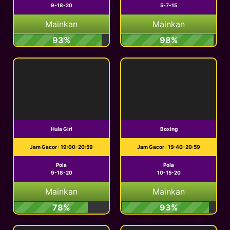
9-18-20
5-7-15
Mainkan
Mainkan
93%
98%
Hula Girl
Boxing
Jam Gacor : 19:00-20:59
Jam Gacor : 19:40-20:59
Pola
Pola
9-18-20
10-15-20
Mainkan
Mainkan
78%
93%