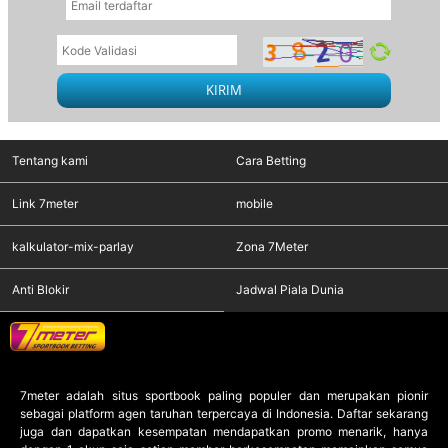
KIRIM
Tentang kami
Cara Betting
Link 7meter
mobile
kalkulator-mix-parlay
Zona 7Meter
Anti Blokir
Jadwal Piala Dunia
7meter
adalah situs sportbook paling populer dan merupakan pionir
sebagai platform agen taruhan terpercaya di Indonesia. Daftar sekarang
juga dan dapatkan kesempatan mendapatkan promo menarik, hanya