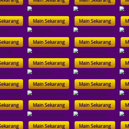
Sekarang
Main Sekarang
Main Sekarang
M
Sekarang
Main Sekarang
Main Sekarang
M
Sekarang
Main Sekarang
Main Sekarang
M
Sekarang
Main Sekarang
Main Sekarang
M
Sekarang
Main Sekarang
Main Sekarang
M
Sekarang
Main Sekarang
Main Sekarang
M
Sekarang
Main Sekarang
Main Sekarang
M