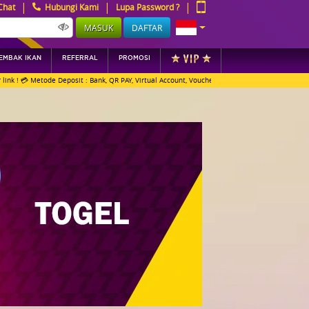
|
|
|
Chat
Hubungi Kami
Lupa Password ?
DAFTAR
EMBAK IKAN
REFERRAL
PROMOSI
 ! 💳 Metode Deposit : Bank, QR PAY, Virtual Account, Voucher88 , Deposit QR tanpa bia