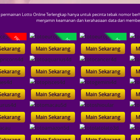
permainan Lotto Online Terlengkap hanya untuk pecinta tebak nomor berha
menjamin keamanan dan kerahasiaan data dari memb
PROMO
NEW
NEW
Sekarang
Main Sekarang
Main Sekarang
M
Sekarang
Main Sekarang
Main Sekarang
M
Sekarang
Main Sekarang
Main Sekarang
M
Sekarang
Main Sekarang
Main Sekarang
M