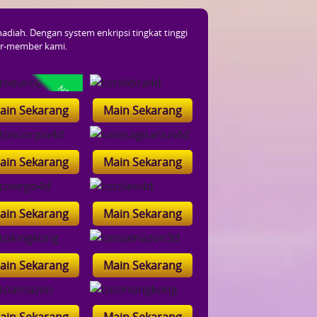
diah. Dengan system enkripsi tingkat tinggi
er-member kami.
NEW
ain Sekarang
Main Sekarang
ain Sekarang
Main Sekarang
ain Sekarang
Main Sekarang
ain Sekarang
Main Sekarang