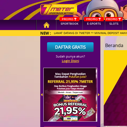
PROMO
PROMO
PROMO
SPORTBOOK
E-SPORTS
SLOTS
NEW :
SELAMAT DATANG DI 7METER ^^ MINIMAL DEPOSIT HANYA Rp 10.0
Beranda
DAFTAR GRATIS
Sudah punya akun?
Login Disini